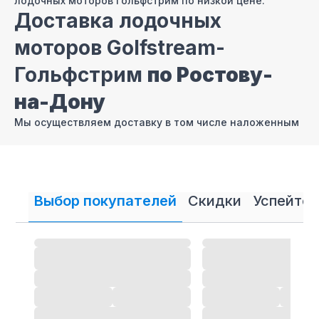
лодочных моторов Гольфстрим по низкой цене.
Доставка лодочных
моторов Golfstream-
Гольфстрим
по Ростову-
на-Дону
Мы осуществляем доставку в том числе наложенным
платежом лодочных моторов
Golfstream-
Гольфстрим
по Ростову-на-Дону
.
Продажа лодочных
моторов Golfstream-
Выбор покупателей
Скидки
Успейте 
Гольфстрим в Ростове-на-
Дону в кредит и рассрочку
В нашем интернет магазине осуществляется
продажа
лодочных моторов Golfstream-Гольфстрим
в кредит
и рассрочку.