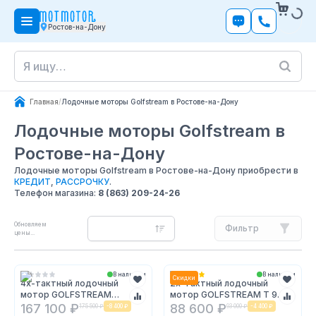
Ростов-на-Дону
Главная
/
Лодочные моторы Golfstream в Ростове-на-Дону
Лодочные моторы Golfstream
в
Ростове-на-Дону
Лодочные моторы Golfstream в Ростове-на-Дону приобрести в
КРЕДИТ
,
РАССРОЧКУ
.
Телефон магазина:
8 (863) 209-24-26
Обновляем
Фильтр
цены...
В наличии
В наличии
Скидки
4х-тактный лодочный
2х-тактный лодочный
мотор GOLFSTREAM
мотор GOLFSTREAM T 9.9
F9.9ABMS Enduro
BMS
167 100 ₽
88 600 ₽
175 500 ₽
-
8 400 ₽
93 000 ₽
-
4 400 ₽