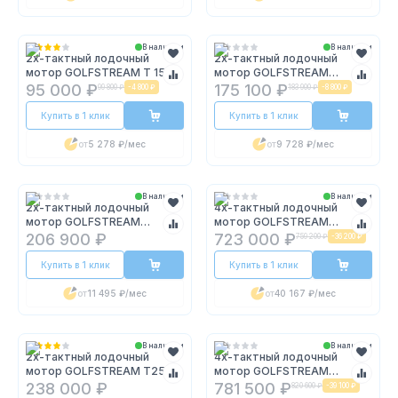
В наличии
В наличии
2х-тактный лодочный
2х-тактный лодочный
мотор GOLFSTREAM T 15
мотор GOLFSTREAM
BMS
T25BMS
95 000 ₽
175 100 ₽
99 800 ₽
-
4 800 ₽
183 900 ₽
-
8 800 ₽
Купить в 1 клик
Купить в 1 клик
от
5 278 ₽
/мес
от
9 728 ₽
/мес
В наличии
В наличии
2х-тактный лодочный
4х-тактный лодочный
мотор GOLFSTREAM
мотор GOLFSTREAM
T25FWS
F100FEL-T EFI
206 900 ₽
723 000 ₽
759 200 ₽
-
36 200 ₽
Купить в 1 клик
Купить в 1 клик
от
11 495 ₽
/мес
от
40 167 ₽
/мес
В наличии
В наличии
2х-тактный лодочный
4х-тактный лодочный
мотор GOLFSTREAM T25BM
мотор GOLFSTREAM
JET
F115FEL-T EFI L
238 000 ₽
781 500 ₽
820 600 ₽
-
39 100 ₽