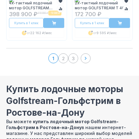
4х-тактный лодочный
2х-тактный лодочный
мотор GOLFSTREAM
мотор GOLFSTREAM T 40
F60FEL-T EFI
BWS
398 900 ₽
172 700 ₽
418 800 ₽
-
19 900 ₽
Купить в 1 клик
Купить в 1 клик
от
22 162 ₽
/мес
от
9 595 ₽
/мес
1
2
3
Купить лодочные моторы
Golfstream-Гольфстрим в
Ростове-на-Дону
Вы можете
купить лодочный мотор Golfstream-
Гольфстрим в Ростове-на-Дону
в нашем интернет-
магазине. У нас представлен широкий выбор моделей