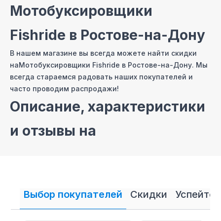
Мотобуксировщики
Fishride
в Ростове-на-Дону
В нашем магазине вы всегда можете найти скидки
на
Мотобуксировщики Fishride
в Ростове-на-Дону
. Мы
всегда стараемся радовать наших покупателей и
часто проводим распродажи!
Описание, характеристики
и отзывы на
Мотобуксировщики
Fishride
Выбор покупателей
Скидки
Успейте 
На сайте нашего интернет магазина мы постарались
собрать самые полные описания и технические
характеристики на
Мотобуксировщики Fishride
. Также