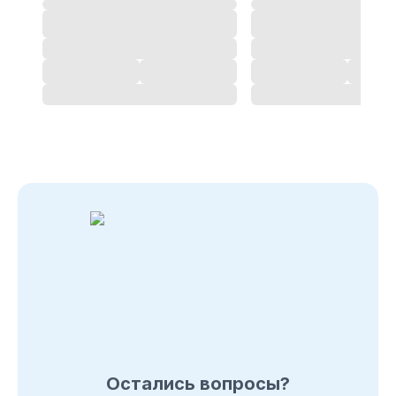
вы можете ознакомиться с отзывами покупателей
на
Мотобуксировщики Fishride
и оставить свой отзыв.
Мотобуксировщики
Fishride
- магазин
в
Ростове-на-Дону
Позвоните нам по телефону магазина
в Ростове-на-
Дону
8 (495) 108-26-32 или 8 (800) 511-73-19. Мы с
удовольствием ответим на все интересующие
вопросы о покупке товаров в
категории
Мотобуксировщики Fishride
. Быстрая
доставка по
в Ростове-на-Дону
, Московcкой области и
в любой город России.
Остались вопросы?