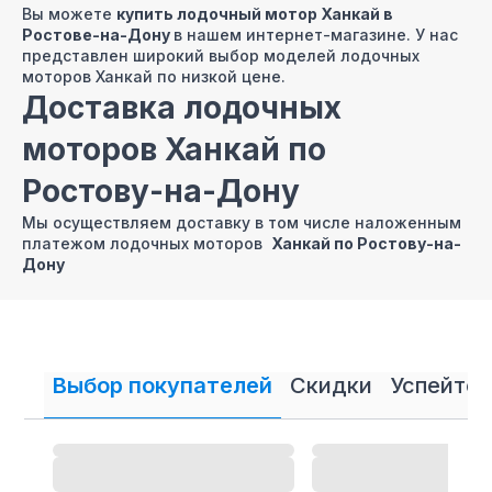
Вы можете
купить лодочный мотор Ханкай в
Ростове-на-Дону
в нашем интернет-магазине. У нас
представлен широкий выбор моделей лодочных
моторов Ханкай по низкой цене.
Доставка лодочных
моторов Ханкай по
Ростову-на-Дону
Мы осуществляем доставку в том числе наложенным
платежом лодочных моторов
Ханкай по Ростову-на-
Дону
Продажа лодочных
моторов Ханкай в Ростове-
на-Дону в кредит и
Выбор покупателей
Скидки
Успейте 
рассрочку
В нашем интернет магазине осуществляется
продажа
лодочных моторов Ханкай в кредит и рассрочку.