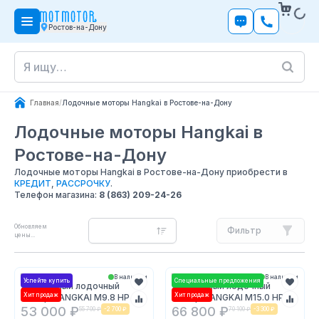
Ростов-на-Дону
Главная
/
Лодочные моторы Hangkai в Ростове-на-Дону
Лодочные моторы Hangkai
в
Ростове-на-Дону
Лодочные моторы Hangkai в Ростове-на-Дону приобрести в
КРЕДИТ
,
РАССРОЧКУ
.
Телефон магазина:
8 (863) 209-24-26
Обновляем
Фильтр
цены...
В наличии
В наличии
Успейте купить
Специальные предложения
2х-тактный лодочный
2х-тактный лодочный
Хит продаж
Хит продаж
мотор HANGKAI M9.8 HP
мотор HANGKAI M15.0 HP
53 000 ₽
66 800 ₽
55 700 ₽
-
2 700 ₽
70 100 ₽
-
3 300 ₽