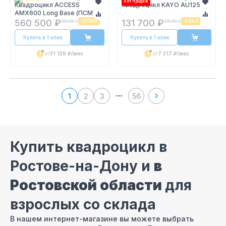
Хит продаж
Квадроцикл ACCESS
Квадроцикл KAYO AU125
AMX600 Long Base (ПСМ)
560 500 ₽
131 700 ₽
588 500 ₽
-
28 000 ₽
138 300 ₽
-
6 600 ₽
Купить в 1 клик
Купить в 1 клик
от
31 139 ₽
/мес
от
7 317 ₽
/мес
1
2
3
56
More pages
Купить квадроцикл в
Ростове-на-Дону и
в
Ростовской области
для
взрослых со склада
В нашем интернет-магазине вы можете выбрать