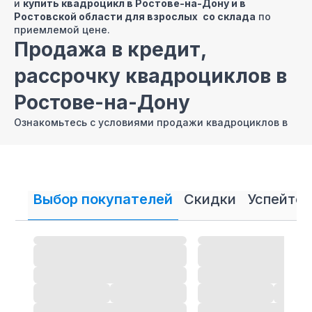
и
купить квадроцикл в Ростове-на-Дону и в
Ростовской области для взрослых
со склада
по
приемлемой цене.
Продажа в кредит,
рассрочку квадроциклов в
Ростове-на-Дону
Ознакомьтесь с условиями продажи квадроциклов в
Казани в
КРЕДИТ
и
РАССРОЧКУ
.
Скидки на квадроциклы
ATV квадрики в Ростове-
Выбор покупателей
Скидки
Успейте 
на-Дону
У нас вы всегда можете приобрести квадрик в
Ростове-на-Дону со скидками, так как поставщики
предоставляют нашему интернет-магазину выгодные
условия за счет больших объемов оптовых покупок.
Ремонт квадроциклов в