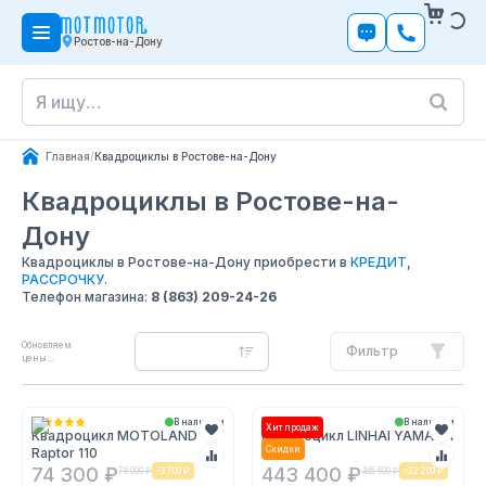
Ростов-на-Дону
Главная
/
Квадроциклы в Ростове-на-Дону
Квадроциклы
в Ростове-на-
Дону
Квадроциклы в Ростове-на-Дону приобрести в
КРЕДИТ
,
РАССРОЧКУ
.
Телефон магазина:
8 (863) 209-24-26
Обновляем
Фильтр
цены...
В наличии
В наличии
Хит продаж
Квадроцикл MOTOLAND
Квадроцикл LINHAI YAMAHA
Скидки
Raptor 110
D400
74 300 ₽
443 400 ₽
78 000 ₽
-
3 700 ₽
465 600 ₽
-
22 200 ₽