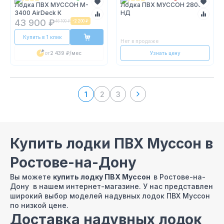
Лодка ПВХ МУССОН M-
Лодка ПВХ МУССОН 2800
3400 AirDeck К
НД
43 900 ₽
46 100 ₽
-
2 200 ₽
Купить в 1 клик
Нет в продаже
от
2 439 ₽
/мес
Узнать цену
1
2
3
Купить лодки ПВХ Муссон в
Ростове-на-Дону
Вы можете
купить лодку ПВХ Муссон
в Ростове-на-
Дону в нашем интернет-магазине. У нас представлен
широкий выбор моделей надувных лодок ПВХ Муссон
по низкой цене.
Доставка надувных лодок