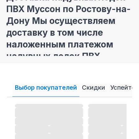
ПВХ Муссон по Ростову-на-
Дону Мы осуществляем
доставку в том числе
наложенным платежом
надувных лодок ПВХ
Муссон
по Ростову-на-
Дону
Выбор покупателей
Скидки
Успейте 
Продажа лодок ПВХ
Муссон в Ростове-на-Дону
в кредит и рассрочку
В нашем интернет магазине осуществляется
продажа
лодок ПВХ
Муссон в кредит и рассрочку.