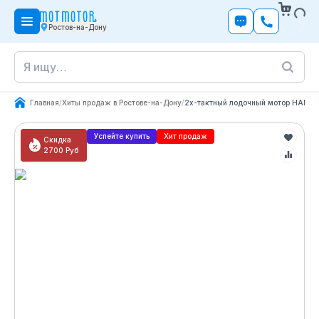
Ростов-на-Дону
Главная
/
Хиты продаж в Ростове-на-Дону
/
2х-тактный лодочный мотор HANGK
Успейте купить
Хит продаж
Скидка
2700
Руб